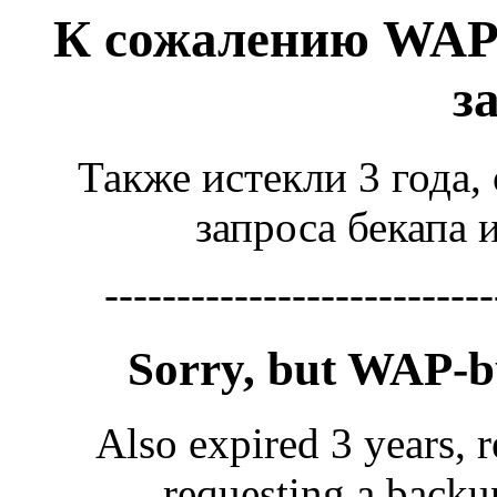
К сожалению WAP
з
Также истекли 3 года,
запроса бекапа 
---------------------------
Sorry, but WAP-
Also expired 3 years, r
requesting a backu